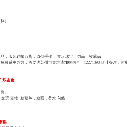
勿扰）
品，服装鞋帽百货，原创手作， 文玩珠宝，饰品，收藏品
联系主办方，需要进苏州市集群请加微信号：1227139843 【备注：
广场市集
一楼。
 文玩 宠物 糖葫芦，糖画，香水 勾线
市集