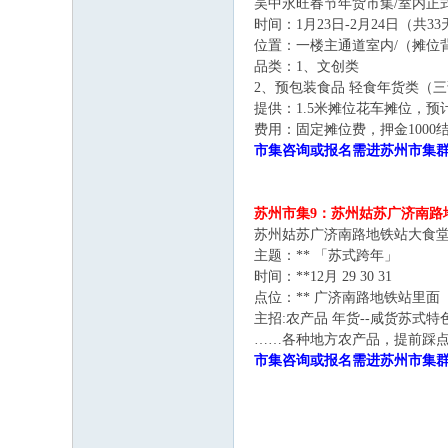
吴中永旺春节年货市集/室内正
时间：1月23日-2月24日（共33天）
位置：一楼主通道室内/（摊位
品类：1、文创类
2、预包装食品 轻食年货类（
提供：1.5米摊位花车摊位，预
费用：固定摊位费，押金1000
市集咨询或报名需进苏州市集群后
苏州市集9：苏州姑苏广济南路
苏州姑苏广济南路地铁站大食
主题：** 「苏式跨年」
时间：**12月 29 30 31
点位：** 广济南路地铁站里面
主招:农产品 年货--咸货苏
……各种地方农产品，提前踩
市集咨询或报名需进苏州市集群后