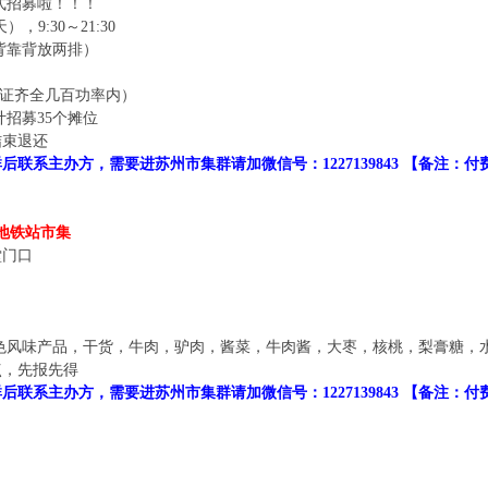
式招募啦！！！
，9:30～21:30
背靠背放两排）
三证齐全几百功率内）
计招募35个摊位
结束退还
联系主办方，需要进苏州市集群请加微信号：1227139843 【备注：
地铁站市集
堂门口
式特色风味产品，干货，牛肉，驴肉，酱菜，牛肉酱，大枣，核桃，梨膏糖
点，先报先得
联系主办方，需要进苏州市集群请加微信号：1227139843 【备注：