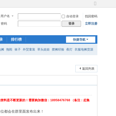
切
换
用户名
自动登录
找回密码
到
宽
密码
立即注册
登录
版
录
排行榜
快捷导航
地摊
拖鞋
袜子
外贸童装
草头娃娃
摆摊经验
夜灯
衣服地摊货源
返回列表
不断更新的！需要购加微信：18958476768 （备注：赶集
摊位都会在群里面发布出来！