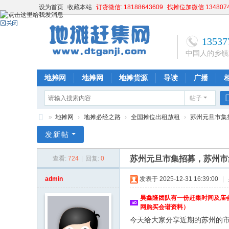
设为首页
收藏本站
订货微信: 18188643609
找摊位加微信 1348074
13537
中国人的乡镇
地摊网
地摊网
地摊货源
导读
广播
帖子
»
地摊网
›
地摊必经之路
›
全国摊位出租放租
›
苏州元旦市集招
乡
发新帖
镇
苏州元旦市集招募，苏州市
查看:
724
|
回复:
0
地
摊
admin
发表于 2025-12-31 16:39:00
|
赶
昊鑫隆团队有一份赶集时间及庙会
集
网购买会谱资料）
今天给大家分享近期的苏州的
网