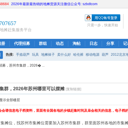
8684
2026年最新最热销的地摊货源关注微信公众号: szbdtcom
707657
只需一步，快速开始
地摊赶集服务平台
相册
代理招募
群组
动态
淘帖
日志
分享
记
热搜:
手捻葫芦
玩具
地摊袜子
卖什么好
哈伦裤
移动电源
葫芦
2012北京
搜
募，苏州市集群，2026� ...
乡镇地摊货源
童装
饰品批发
防牛仔裤
北京摆摊经验
索
集群，2026年苏州哪里可以摆摊
[复制链接]
显示全部楼层
会谱信息电子档资料，里面有全国各地的乡镇赶集时间及庙会相关的信息，电子档的资料是
市集摊位，找苏州市集摊位需要加入苏州市集群，群里面苏州各地的市集