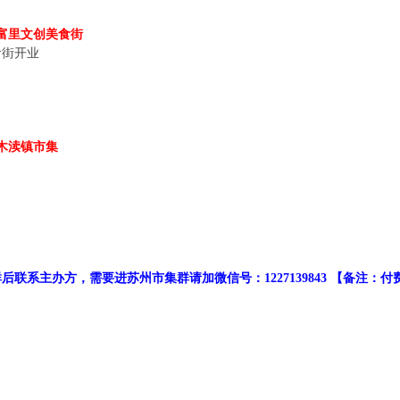
富里文创美食街
食街开业
日
木渎镇市集
联系主办方，需要进苏州市集群请加微信号：1227139843 【备注：