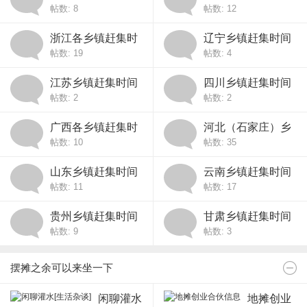
帖数: 8
帖数: 12
表
间表
浙江各乡镇赶集时
辽宁乡镇赶集时间
帖数: 19
帖数: 4
间表
表
江苏乡镇赶集时间
四川乡镇赶集时间
帖数: 2
帖数: 2
表
表
广西各乡镇赶集时
河北（石家庄）乡
帖数: 10
帖数: 35
间表
镇赶集时间表
山东乡镇赶集时间
云南乡镇赶集时间
帖数: 11
帖数: 17
表
表
贵州乡镇赶集时间
甘肃乡镇赶集时间
帖数: 9
帖数: 3
表
表
摆摊之余可以来坐一下
闲聊灌水
地摊创业