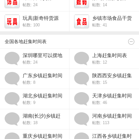
帖数: 24
帖数: 14
玩具|新奇特货源
乡镇市场食品干货
帖数: 100
帖数: 41
全国各地赶集时间表
深圳哪里可以摆地
上海赶集时间表
帖数: 24
帖数: 12
摊？
广东乡镇赶集时间
陕西西安乡镇赶集
帖数: 8
帖数: 15
表
时间表
湖北乡镇赶集时间
天津乡镇赶集时间
帖数: 9
帖数: 46
表
表
湖南(长沙)乡镇赶
河南乡镇赶集时间
帖数: 18
帖数: 113
集时间表
表
重庆乡镇赶集时间
江西各乡镇赶集时