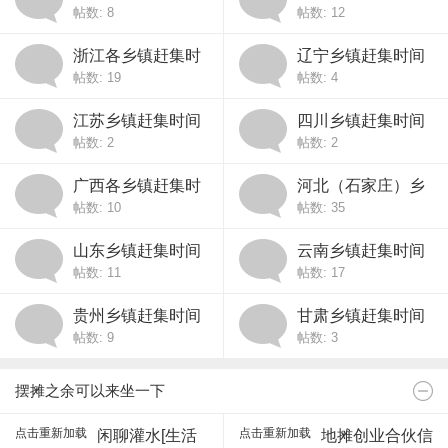
帖数: 8
帖数: 12
表
间表
浙江各乡镇赶集时
辽宁乡镇赶集时间
帖数: 19
帖数: 4
间表
表
江苏乡镇赶集时间
四川乡镇赶集时间
帖数: 2
帖数: 2
表
表
广西各乡镇赶集时
河北（石家庄）乡
帖数: 10
帖数: 35
间表
镇赶集时间表
山东乡镇赶集时间
云南乡镇赶集时间
帖数: 11
帖数: 17
表
表
贵州乡镇赶集时间
甘肃乡镇赶集时间
帖数: 9
帖数: 3
表
表
摆摊之余可以来坐一下
点击重新加载
点击重新加载
闲聊灌水[生活
地摊创业合伙信