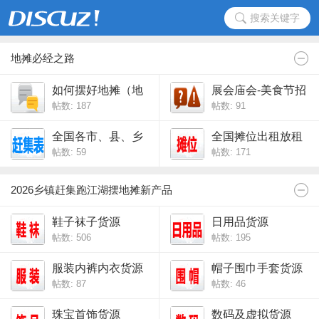
搜索关键字
地摊必经之路
如何摆好地摊（地
展会庙会-美食节招
帖数: 187
帖数: 91
摊经验交流）
商
全国各市、县、乡
全国摊位出租放租
帖数: 59
帖数: 171
镇赶集时间表,赶场
时间表,赶圩日表
2026乡镇赶集跑江湖摆地摊新产品
鞋子袜子货源
日用品货源
帖数: 506
帖数: 195
服装内裤内衣货源
帽子围巾手套货源
帖数: 87
帖数: 46
珠宝首饰货源
数码及虚拟货源