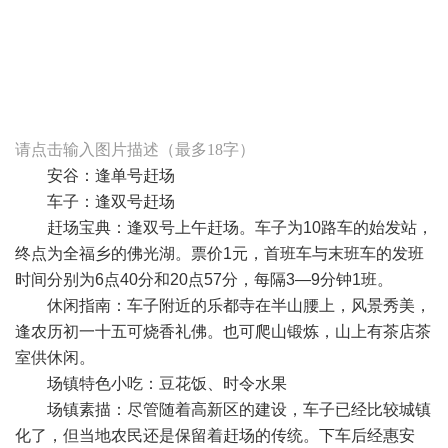
编辑
搜图
请点击输入图片描述（最多18字）
安谷：逢单号赶场
车子：逢双号赶场
赶场宝典：逢双号上午赶场。车子为10路车的始发站，
终点为全福乡的佛光湖。票价1元，首班车与末班车的发班
时间分别为6点40分和20点57分，每隔3—9分钟1班。
休闲指南：车子附近的乐都寺在半山腰上，风景秀美，
逢农历初一十五可烧香礼佛。也可爬山锻炼，山上有茶店茶
室供休闲。
场镇特色小吃：豆花饭、时令水果
场镇素描：尽管随着高新区的建设，车子已经比较城镇
化了，但当地农民还是保留着赶场的传统。下车后经惠安