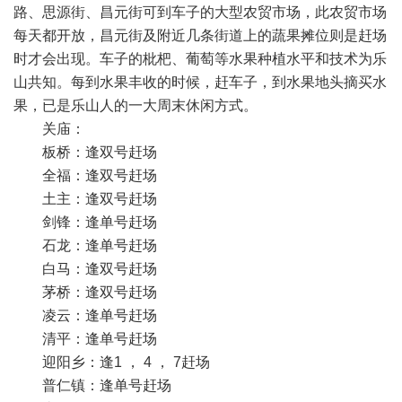
路、思源街、昌元街可到车子的大型农贸市场，此农贸市场
每天都开放，昌元街及附近几条街道上的蔬果摊位则是赶场
时才会出现。车子的枇杷、葡萄等水果种植水平和技术为乐
山共知。每到水果丰收的时候，赶车子，到水果地头摘买水
果，已是乐山人的一大周末休闲方式。
关庙：
板桥：逢双号赶场
全福：逢双号赶场
土主：逢双号赶场
剑锋：逢单号赶场
石龙：逢单号赶场
白马：逢双号赶场
茅桥：逢双号赶场
凌云：逢单号赶场
清平：逢单号赶场
迎阳乡：逢1 ， 4 ， 7赶场
普仁镇：逢单号赶场