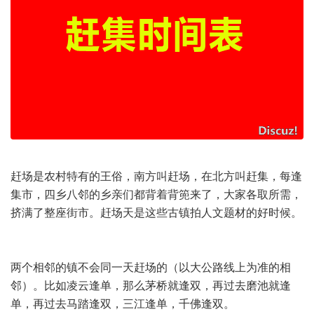
赶场是农村特有的王俗，南方叫赶场，在北方叫赶集，每逢
集市，四乡八邻的乡亲们都背着背篼来了，大家各取所需，
挤满了整座街市。赶场天是这些古镇拍人文题材的好时候。
两个相邻的镇不会同一天赶场的（以大公路线上为准的相
邻）。比如凌云逢单，那么茅桥就逢双，再过去磨池就逢
单，再过去马踏逢双，三江逢单，千佛逢双。