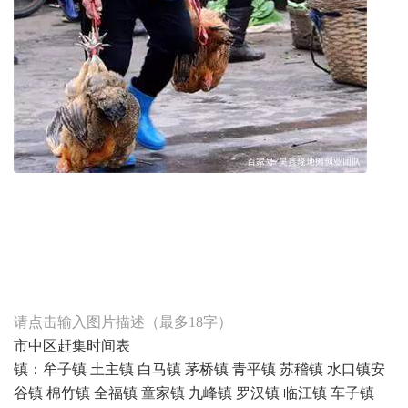
编辑
搜图
请点击输入图片描述（最多18字）
市中区赶集时间表
镇：牟子镇 土主镇 白马镇 茅桥镇 青平镇 苏稽镇 水口镇安
谷镇 棉竹镇 全福镇 童家镇 九峰镇 罗汉镇 临江镇 车子镇