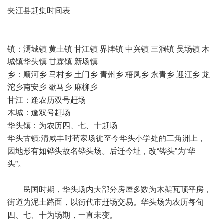
夹江县赶集时间表
镇：漹城镇 黄土镇 甘江镇 界牌镇 中兴镇 三洞镇 吴场镇 木
城镇华头镇 甘霖镇 新场镇
乡：顺河乡 马村乡 土门乡 青州乡 梧凤乡 永青乡 迎江乡 龙
沱乡南安乡 歇马乡 麻柳乡
甘江：逢农历双号赶场
木城：逢双号赶场
华头镇：为农历四、七、十赶场
华头古镇:清咸丰时苟家场徙至今华头小学处的三角洲上，
因地形有如铧头故名铧头场。后迁今址，改“铧头”为“华
头”。
民国时期，华头场内大部分房屋多数为木架瓦顶平房，
街道为泥土路面，以街代市赶场交易。华头场为农历每旬
四、七、十为场期，一直未变。