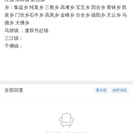
乡：集益乡 纯复乡 三教乡 高滩乡 宝五乡 四合乡 黄钵乡 胜
泉乡 门坎乡石牛乡 高凤乡 金峰乡 分全乡 镇阳乡 天云乡 乌
抛乡 大佛乡
马踏镇 ：逢双号赶场
三江镇：
千佛镇：
全部回复
看全部
倒序浏览