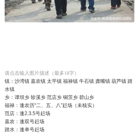
编辑
搜图
请点击输入图片描述（最多18字）
镇：沙湾镇 嘉农镇 太平镇 福禄镇 牛石镇 龚嘴镇 葫芦镇 踏
水镇
乡：谭坝乡 轸溪乡 范店乡 铜茨乡 碧山乡
福禄：逢农历“二、五、八”赶场（未核实）
范店：逢2.3.5号赶场
嘉农：逢双号赶场
踏水：逢单号赶场