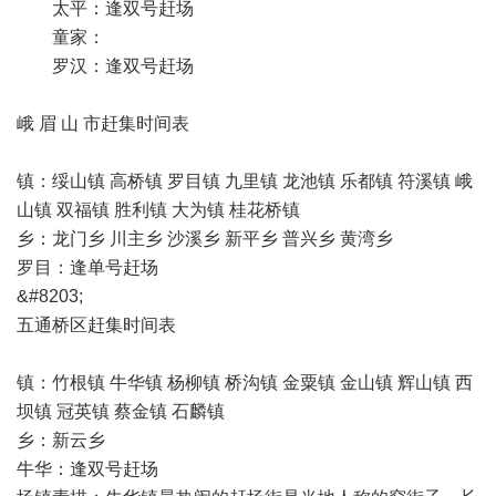
太平：逢双号赶场
童家：
罗汉：逢双号赶场
峨 眉 山 市赶集时间表
镇：绥山镇 高桥镇 罗目镇 九里镇 龙池镇 乐都镇 符溪镇 峨
山镇 双福镇 胜利镇 大为镇 桂花桥镇
乡：龙门乡 川主乡 沙溪乡 新平乡 普兴乡 黄湾乡
罗目：逢单号赶场
&#8203;
五通桥区赶集时间表
镇：竹根镇 牛华镇 杨柳镇 桥沟镇 金粟镇 金山镇 辉山镇 西
坝镇 冠英镇 蔡金镇 石麟镇
乡：新云乡
牛华：逢双号赶场