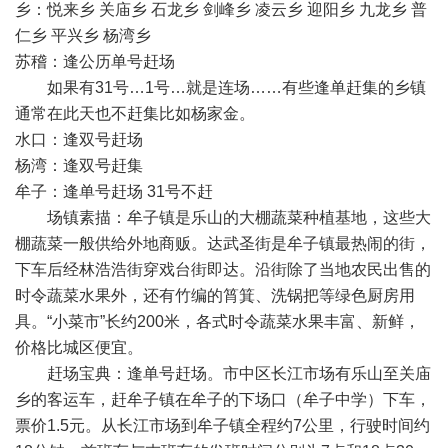
乡：悦来乡 关庙乡 石龙乡 剑峰乡 凌云乡 迎阳乡 九龙乡 普
仁乡 平兴乡 杨湾乡
苏稽：逢公历单号赶场
如果有31号…1号…就是连场……有些逢单赶集的乡镇
通常在此天也不赶集比如杨家金。
水口：逢双号赶场
杨湾：逢双号赶集
牟子：逢单号赶场 31号不赶
场镇素描：牟子镇是乐山的大棚蔬菜种植基地，这些大
棚蔬菜一般供给外地商贩。达武圣街是牟子镇最热闹的街，
下车后经林浩浩街穿戏台街即达。沿街除了当地农民出售的
时令蔬菜水果外，还有竹编的筲箕、洗锅把等绿色厨房用
具。“小菜市”长约200米，各式时令蔬菜水果丰富、新鲜，
价格比城区便宜。
赶场宝典：逢单号赶场。市中区长江市场有乐山至关庙
乡的客运车，赶牟子镇在牟子的下场口（牟子中学）下车，
票价1.5元。从长江市场到牟子镇全程约7公里，行驶时间约