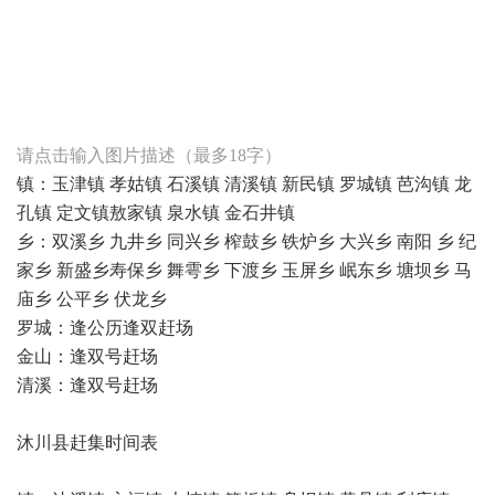
编辑
搜图
请点击输入图片描述（最多18字）
镇：玉津镇 孝姑镇 石溪镇 清溪镇 新民镇 罗城镇 芭沟镇 龙
孔镇 定文镇敖家镇 泉水镇 金石井镇
乡：双溪乡 九井乡 同兴乡 榨鼓乡 铁炉乡 大兴乡 南阳 乡 纪
家乡 新盛乡寿保乡 舞雩乡 下渡乡 玉屏乡 岷东乡 塘坝乡 马
庙乡 公平乡 伏龙乡
罗城：逢公历逢双赶场
金山：逢双号赶场
清溪：逢双号赶场
沐川县赶集时间表