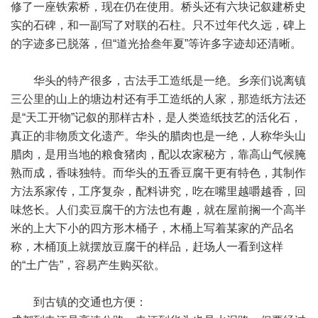
修了一座铁索桥，现在仍在使用。桥头还有六块记叙建桥史
实的石碑，和一副写了对联的石柱。只不过年代久远，碑上
的字迹多已脱落，但“道光拾叁年夏”等许多字迹却还清晰。
华头的特产很多，古法手工造纸是一绝。乡亲们说离镇
三公里的山上的塘边村还有手工造纸的人家，那造纸方法还
是“天工开物”记叙的那样古朴，是人类造纸技艺的活化石，
真正的非物质文化遗产。华头的腊肉也是一绝，人称华头山
腊肉，是用当地的粮食猪肉，配以农家秘方，靠高山气候腌
熟而成，香味独特。而华头的五香豆腐干更有特色，其制作
方法系家传，工序复杂，配料讲究，吃在嘴里越嚼越香，回
味悠长。人们卖豆腐干的方法也有趣，就在屋前搁一个高半
米的上大下小的四方形木桶子，木桶上写着某家的产品名
称，木桶顶上就摆放豆腐干的样品，赶场人一看到这样
的“土广告”，容易产生购买欲。
到古镇的交通也方便：