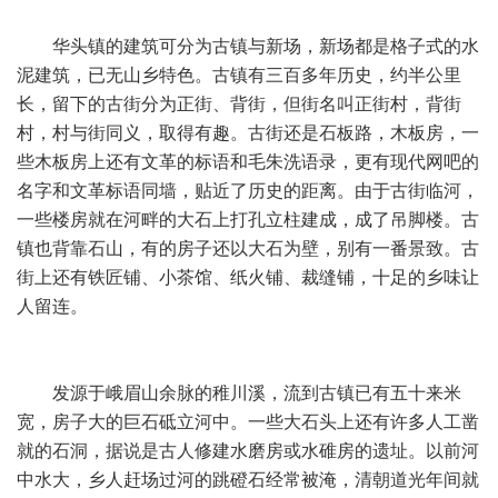
华头镇的建筑可分为古镇与新场，新场都是格子式的水
泥建筑，已无山乡特色。古镇有三百多年历史，约半公里
长，留下的古街分为正街、背街，但街名叫正街村，背街
村，村与街同义，取得有趣。古街还是石板路，木板房，一
些木板房上还有文革的标语和毛朱洗语录，更有现代网吧的
名字和文革标语同墙，贴近了历史的距离。由于古街临河，
一些楼房就在河畔的大石上打孔立柱建成，成了吊脚楼。古
镇也背靠石山，有的房子还以大石为壁，别有一番景致。古
街上还有铁匠铺、小茶馆、纸火铺、裁缝铺，十足的乡味让
人留连。
发源于峨眉山余脉的稚川溪，流到古镇已有五十来米
宽，房子大的巨石砥立河中。一些大石头上还有许多人工凿
就的石洞，据说是古人修建水磨房或水碓房的遗址。以前河
中水大，乡人赶场过河的跳磴石经常被淹，清朝道光年间就