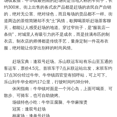
场镇素描：牛华镇最热闹的赶场街是当地人称的窄街子，长
约300米。街上出售的各式农产品都是赶场的农民自产自销
的，绝对无公害、绝对绿色，而且每场的货品都不一样。街
道两边的茶馆简陋却不失“土”风情，歇脚喝茶听赶场茶客聊
天，都能让人感受赶场的地道。穿过窄街子，是“服装店一
条街”，对城里人有吸引力的不是成衣，而是挂满布匹的制
衣店。制衣店的师傅都是传统手艺，量身定制一件花布衣
服，绝对能让你穿出别样的时尚风情。
赶场宝典：逢双号赶场。乐山联运车站有乐山至五通的
客运车，票价4.5元。首班车于7点从联运站出发，末班车约
17点30分经过牛华。牛华镇四官堂有招呼站，可上可下。
乐山到牛华全程约17公里，行驶时间约38分钟。
休闲指南：牛华镇对面是一个河心岛，上面可喝茶、可
散步、可骑车，也可自助烧烤。
场镇特色小吃：牛华豆腐脑、牛华麻辣烫
冠英：逢双号赶场
杨家场：逢单号赶场