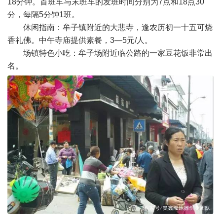
18分钟。首班车与末班车的发班时间分别为7点和18点30
分，每隔5分钟1班。
休闲指南：牟子镇附近的大悲寺，逢农历初一十五可烧
香礼佛。中午寺庙提供素餐，3—5元/人。
场镇特色小吃：牟子场附近临公路的一家豆花饭非常出
名。