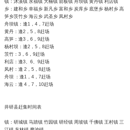
镇：沐溪镇 永福镇 大楠镇 箭板镇 舟坝镇 黄丹镇 利店镇
乡：建和乡 幸福乡 新凡乡 富和乡 炭库乡 底堡乡 杨村乡 高
笋乡茨竹乡 海云乡 武圣乡 凤村乡
舟坝镇：逢1，4，7赶场
黄丹：逢2，5，8赶场
高笋：逢3，6，9赶场
杨村坝：逢2，5，8赶场
茨竹：3，6，9赶场
利店：逢3、6、9赶场
凤村：逢 2，5，8赶场
舟坝 ：逢1，4，7赶场
海云：逢 4，7，10赶场
井研县赶集时间表
镇：研城镇 马踏镇 竹园镇 研经镇 周坡镇 千佛镇 王村镇 三
江镇 东林镇 磨池镇